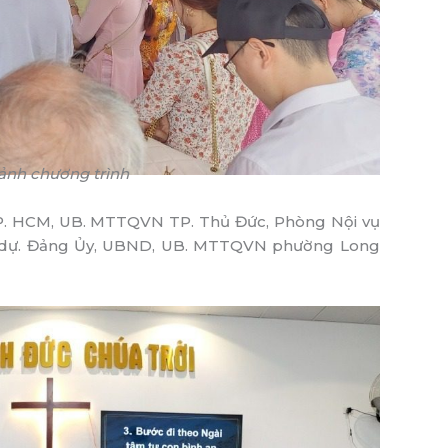
ảnh chương trình
TP. HCM, UB. MTTQVN TP. Thủ Đức, Phòng Nội vụ
n dự. Đảng Ủy, UBND, UB. MTTQVN phường Long