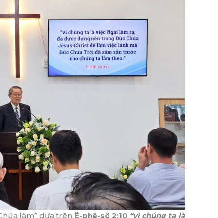
 Chúa làm” dựa trên
Ê-phê-sô 2:10
“vì chúng ta là