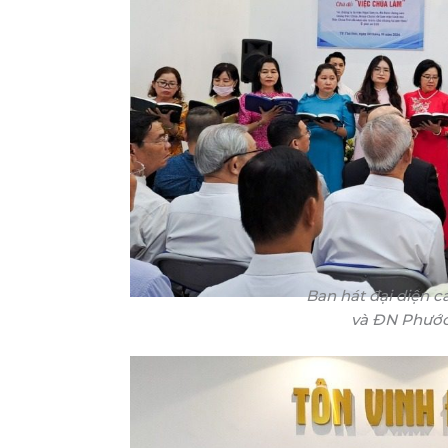
Ban hát đại diện c
và ĐN Phước